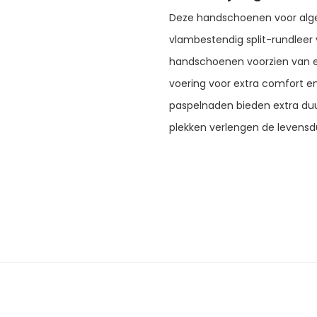
Deze handschoenen voor alge
vlambestendig split-rundleer v
handschoenen voorzien van 
voering voor extra comfort en
paspelnaden bieden extra du
plekken verlengen de levens