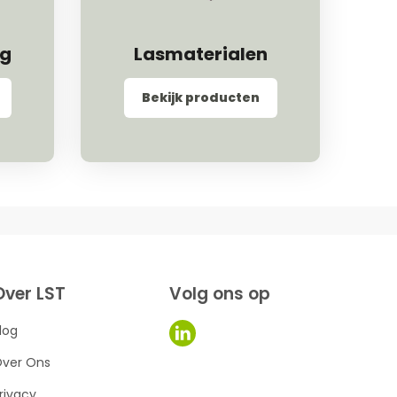
ng
Lasmaterialen
Bekijk producten
Over LST
Volg ons op
log
ver Ons
rivacy