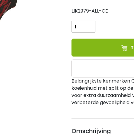
LIK2979-ALL-CE
Lincoln
Electric
TRADITIONAL
MIG/STICK
WELDING
T
GLOVES
-
ONE
SIZE
Belangrijkste kenmerken 
aantal
koeienhuid met split op d
voor extra duurzaamheid V
verbeterde gevoeligheid 
Omschrijving