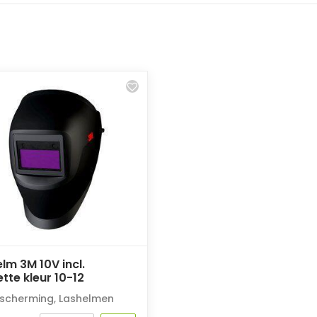
lm 3M 10V incl.
tte kleur 10-12
scherming
,
Lashelmen