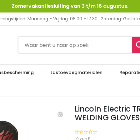
Zomervakantiesluiting van 3 t/m 16 augustus.
ningstijden: Maandag - Vrijdag: 08:00 - 17:30 , Zaterdag: Geslot
asbescherming
Lastoevoegmaterialen
Reparati
Lincoln Electric TRADITIONAL MIG/STIC
shandschoenen
Lincoln Electric
WELDING GLOVES 
0 van 5