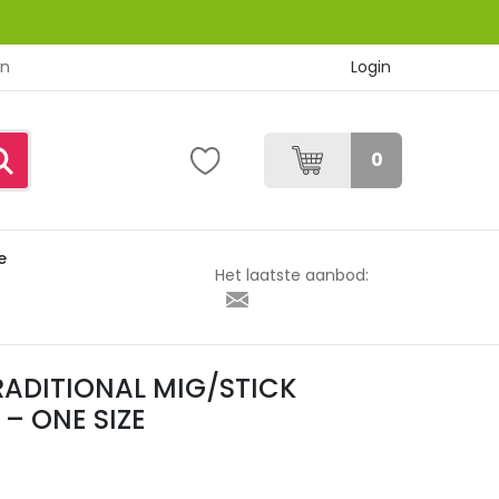
Login
en
0
e
K WELDING GLOVES – ONE SIZE
Het laatste aanbod:
 TRADITIONAL MIG/STICK
– ONE SIZE