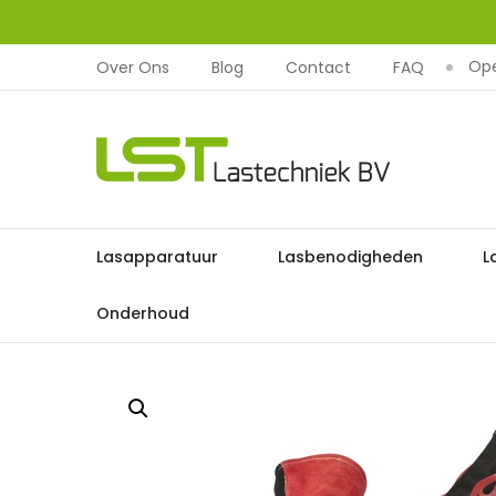
Ope
Over Ons
Blog
Contact
FAQ
LST
Lastechniek
Ga
Lasapparatuur
Lasbenodigheden
L
Home
Lasbescherming
La
naar
de
Onderhoud
inhoud