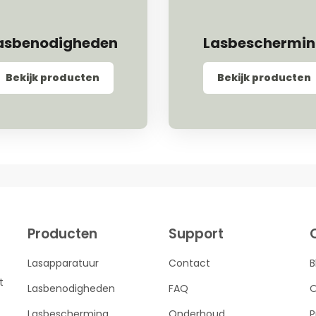
asbenodigheden
Lasbeschermi
Bekijk producten
Bekijk producten
Producten
Support
Lasapparatuur
Contact
B
t
Lasbenodigheden
FAQ
O
Lasbescherming
Onderhoud
P