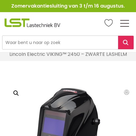
Zomervakantiesluiting van 3 t/m 16 augustus.
LST
Lastechniek
Ga
Home
Lasbescherming
Lashelmen
naar
Lincoln Electric VIKING™ 2450 – ZWARTE LASHELM
de
inhoud