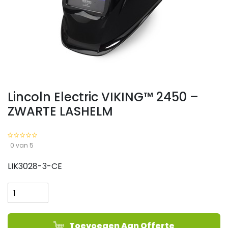
Lincoln Electric VIKING™ 2450 –
ZWARTE LASHELM
0 van 5
LIK3028-3-CE
Lincoln
Electric
VIKING™
2450
Toevoegen Aan Offerte
-