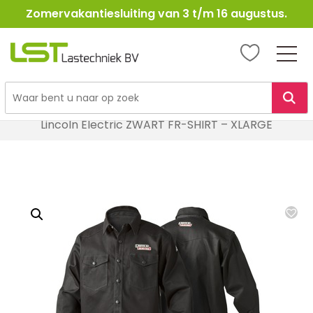
Zomervakantiesluiting van 3 t/m 16 augustus.
LST
Lastechniek
Ga
Home
Lasbescherming
Laskleding
naar
Lincoln Electric ZWART FR-SHIRT – XLARGE
de
inhoud