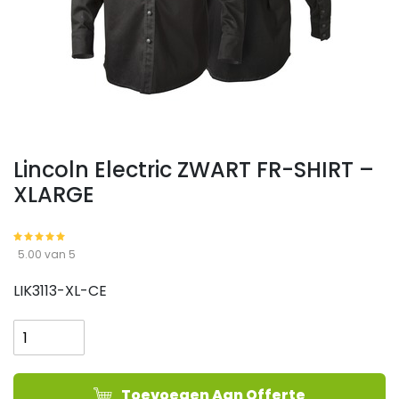
Lincoln Electric ZWART FR-SHIRT –
XLARGE
5.00 van 5
LIK3113-XL-CE
Lincoln
Electric
ZWART
FR-
Toevoegen Aan Offerte
SHIRT