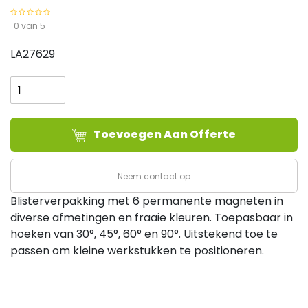
0 van 5
LA27629
Minimagneet
MS346AK,
set
van
Toevoegen Aan Offerte
6
stuks
aantal
Neem contact op
Blisterverpakking met 6 permanente magneten in
diverse afmetingen en fraaie kleuren. Toepasbaar in
hoeken van 30°, 45°, 60° en 90°. Uitstekend toe te
passen om kleine werkstukken te positioneren.