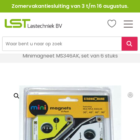
Zomervakantiesluiting van 3 t/m 16 augustus.
LST
Lastechniek
Ga
Home
Lasbenodigheden
Lastoebehoren
naar
Minimagneet MS346AK, set van 6 stuks
de
inhoud