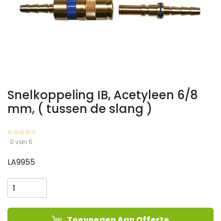
Snelkoppeling IB, Acetyleen 6/8
mm, ( tussen de slang )
0 van 5
LA9955
Snelkoppeling
IB,
Acetyleen
6/8
Toevoegen Aan Offerte
mm,