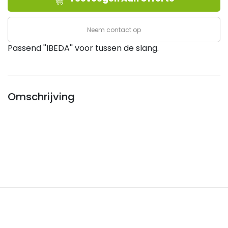
(
tussen
Neem contact op
de
Passend ''IBEDA'' voor tussen de slang.
slang
)
aantal
Omschrijving