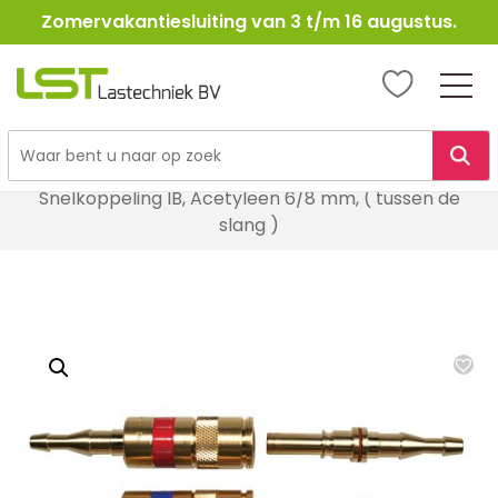
Zomervakantiesluiting van 3 t/m 16 augustus.
LST
Lastechniek
Ga
Home
Lasbenodigheden
Autogeen & Propaan
naar
Snelkoppeling IB, Acetyleen 6/8 mm, ( tussen de
de
slang )
inhoud