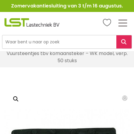
Zomervakantiesluiting van 3 t/m 16 augustus.
LST
Lastechniek
Ga
Home
Lasbenodigheden
Lastoebehoren
naar
Vuursteentjes tbv komaansteker – WK model, verp.
de
50 stuks
inhoud