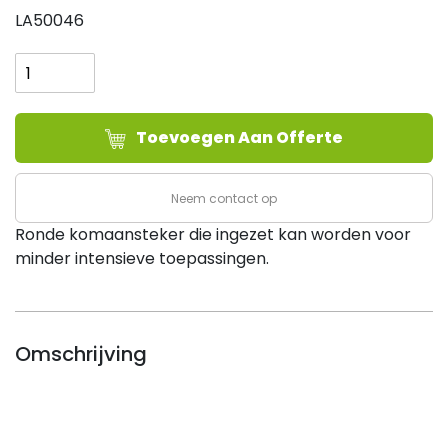
LA50046
Vuursteentjes
tbv
komaansteker
-
Toevoegen Aan Offerte
WK
model,
verp.
Neem contact op
50
Ronde komaansteker die ingezet kan worden voor
stuks
minder intensieve toepassingen.
aantal
Omschrijving