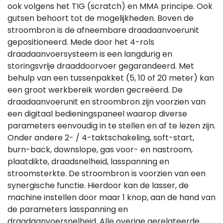
ook volgens het TIG (scratch) en MMA principe. Ook
gutsen behoort tot de mogelijkheden. Boven de
stroombron is de afneembare draadaanvoerunit
gepositioneerd. Mede door het 4-rols
draadaanvoersysteem is een langdurig en
storingsvrije draaddoorvoer gegarandeerd. Met
behulp van een tussenpakket (5, 10 of 20 meter) kan
een groot werkbereik worden gecreëerd. De
draadaanvoerunit en stroombron zijn voorzien van
een digitaal bedieningspaneel waarop diverse
parameters eenvoudig in te stellen en af te lezen zijn.
Onder andere 2- / 4-taktschakeling, soft-start,
burn-back, downslope, gas voor- en nastroom,
plaatdikte, draadsnelheid, lasspanning en
stroomsterkte. De stroombron is voorzien van een
synergische functie. Hierdoor kan de lasser, de
machine instellen door maar 1 knop, aan de hand van
de parameters lasspanning en
draadaanvoersnelheid. Alle overige gerelateerde