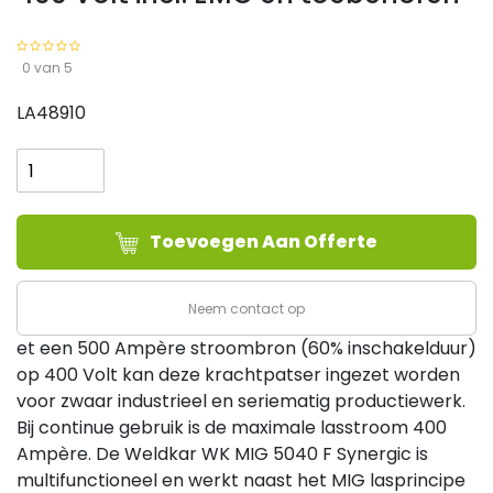
0 van 5
LA48910
Weldkar
Inverter
MIG
5040F
Toevoegen Aan Offerte
Syn
-
400
Neem contact op
Volt
et een 500 Ampère stroombron (60% inschakelduur)
incl.
op 400 Volt kan deze krachtpatser ingezet worden
EMC
voor zwaar industrieel en seriematig productiewerk.
en
Bij continue gebruik is de maximale lasstroom 400
toebehoren
Ampère. De Weldkar WK MIG 5040 F Synergic is
aantal
multifunctioneel en werkt naast het MIG lasprincipe