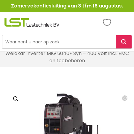
Zomervakantiesluiting van 3 t/m 16 augustus.
LST
Lastechniek
Ga
Home
Lasapparatuur
MIG / MAG Lasapparatuur
naar
Weldkar Inverter MIG 5040F Syn – 400 Volt incl. EMC
de
en toebehoren
inhoud