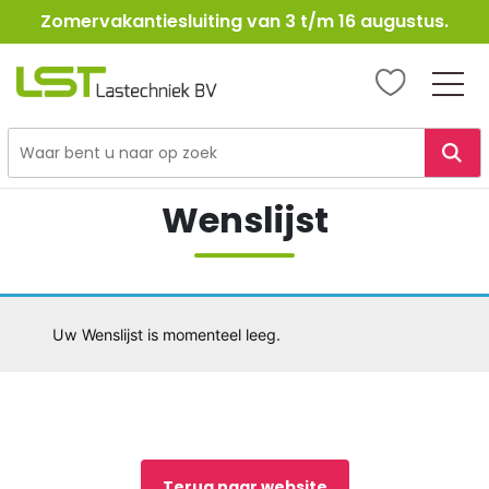
Zomervakantiesluiting van 3 t/m 16 augustus.
LST
Lastechniek
Ga
naar
Wenslijst
de
inhoud
Uw Wenslijst is momenteel leeg.
Terug naar website