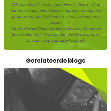
LST Lastechniek, de lasspecialist bij uitstek! LST is
het adres voor lastechniek en toebehoren met een
groot assortiment bekende merken voor scherpe
prijzen.
Wij zijn Ceweld Selectdealer en Sterdistributeur bij
Lincoln Electric! Alle producten die wij aanbieden
zijn van hoogwaardige kwaliteit.
Gerelateerde blogs