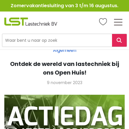
Zomervakantiesluiting van 3 t/m 16 augustus.
LST
Lastechniek
Ga
naar
Algemeen
de
inhoud
Ontdek de wereld van lastechniek bij
ons Open Huis!
9 november 2023