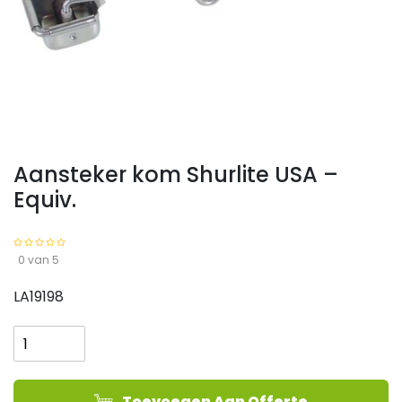
Aansteker kom Shurlite USA –
Equiv.
0 van 5
LA19198
Aansteker
kom
Shurlite
USA
Toevoegen Aan Offerte