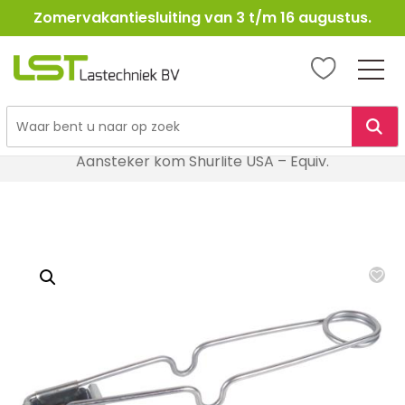
Zomervakantiesluiting van 3 t/m 16 augustus.
LST
Lastechniek
Ga
Home
Lasbenodigheden
Lastoebehoren
naar
Aansteker kom Shurlite USA – Equiv.
de
inhoud