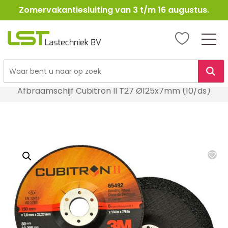
Zomervakantiesluiting van 3 t/m 16 augustus.
LST
Lastechniek
Ga
Home
Lasbenodigheden
Schuur- en slijpmiddelen
naar
Afbraamschijf Cubitron II T27 Ø125x7mm (10/ds)
de
inhoud