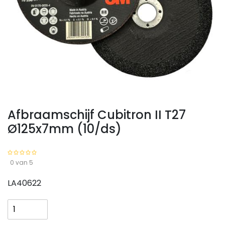
Afbraamschijf Cubitron II T27
Ø125x7mm (10/ds)
0 van 5
LA40622
Afbraamschijf
Cubitron
II