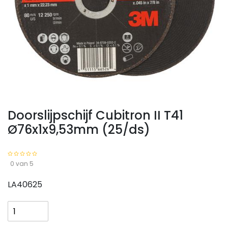
Doorslijpschijf Cubitron II T41
Ø76x1x9,53mm (25/ds)
0 van 5
LA40625
Doorslijpschijf
Cubitron
II