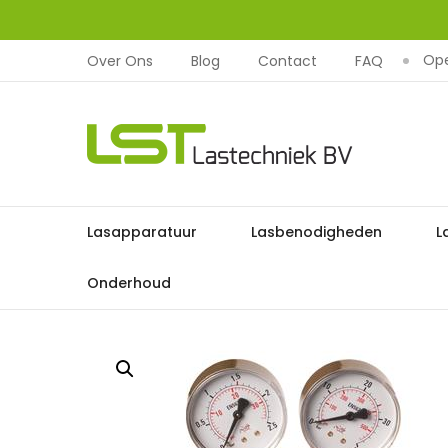
Ope
Over Ons
Blog
Contact
FAQ
LST
Lastechniek
Ga
Lasapparatuur
Lasbenodigheden
L
Home
Lasbenodi
naar
de
Onderhoud
inhoud