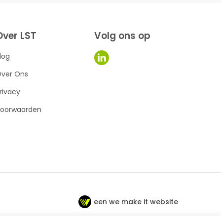
Over LST
Volg ons op
log
ver Ons
rivacy
oorwaarden
een we make it website