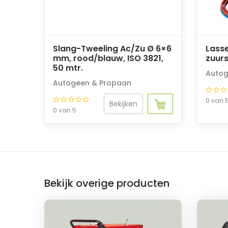
Slang-Tweeling Ac/Zu Ø 6×6
Lasse
mm, rood/blauw, ISO 3821,
zuurs
50 mtr.
Autog
Autogeen & Propaan
0 van 
Bekijken
0 van 5
Bekijk overige producten