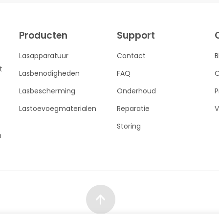
Producten
Support
Lasapparatuur
Contact
B
t
Lasbenodigheden
FAQ
O
Lasbescherming
Onderhoud
P
Lastoevoegmaterialen
Reparatie
V
Storing
n