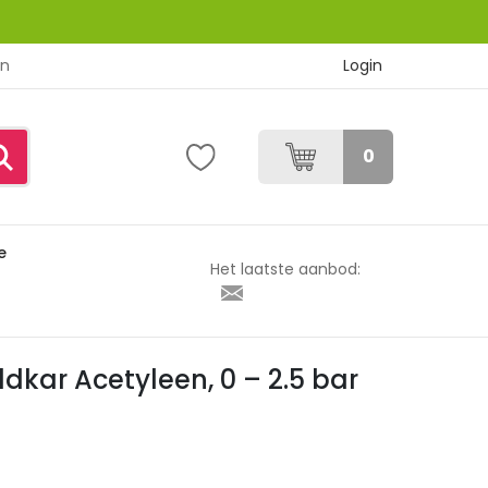
Login
en
0
e
yleen, 0 – 2.5 bar
Het laatste aanbod:
dkar Acetyleen, 0 – 2.5 bar