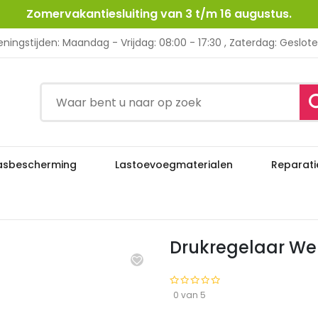
Zomervakantiesluiting van 3 t/m 16 augustus.
ningstijden: Maandag - Vrijdag: 08:00 - 17:30 , Zaterdag: Geslot
asbescherming
Lastoevoegmaterialen
Reparati
Drukregelaar Weldkar Acet
gheden
Autogeen & Propaan
Drukregelaar Wel
0 van 5