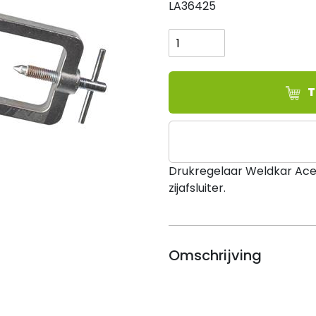
LA36425
Drukregelaar
Weldkar
Acetyleen,
0
-
T
2.5
bar
aantal
Drukregelaar Weldkar Ac
zijafsluiter.
Omschrijving