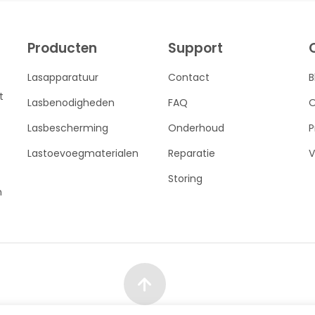
Producten
Support
Lasapparatuur
Contact
B
t
Lasbenodigheden
FAQ
O
Lasbescherming
Onderhoud
P
Lastoevoegmaterialen
Reparatie
V
Storing
n