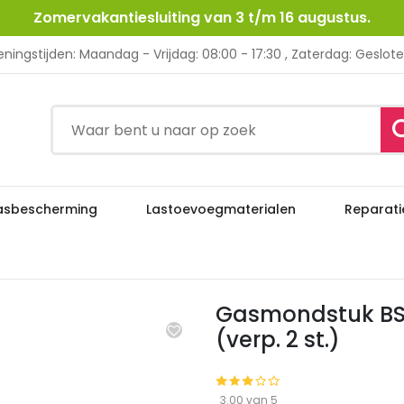
Zomervakantiesluiting van 3 t/m 16 augustus.
ningstijden: Maandag - Vrijdag: 08:00 - 17:30 , Zaterdag: Geslot
asbescherming
Lastoevoegmaterialen
Reparati
Gasmondstuk BS-16 WK Handlaser, Ø1
tuur
Laserlassen
Gasmondstuk BS
(verp. 2 st.)
3.00 van 5