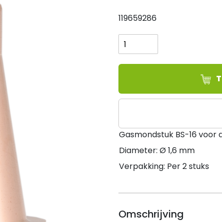
119659286
Gasmondstuk
BS-
16
WK
Handlaser,
T
Ø1,6mm
(verp.
2
st.)
Gasmondstuk BS-16 voor 
aantal
Diameter: Ø 1,6 mm
Verpakking: Per 2 stuks
Omschrijving