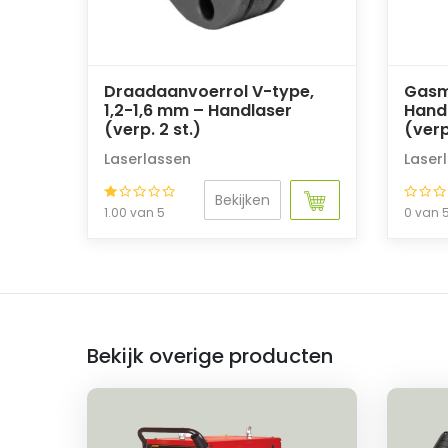
Draadaanvoerrol V-type,
Gasm
1,2-1,6 mm – Handlaser
Handl
(verp. 2 st.)
(verp
Laserlassen
Laser
Bekijken
1.00 van 5
0 van 
Bekijk overige producten