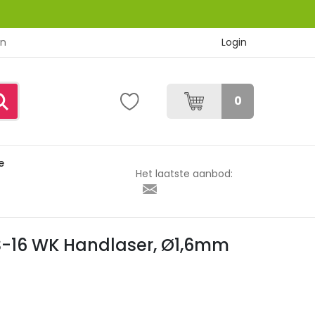
Login
en
0
e
,6mm (verp. 2 st.)
Het laatste aanbod:
-16 WK Handlaser, Ø1,6mm