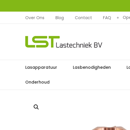
Ope
Over Ons
Blog
Contact
FAQ
LST
Lastechniek
Ga
Lasapparatuur
Lasbenodigheden
L
Home
Lasappara
naar
de
Onderhoud
inhoud