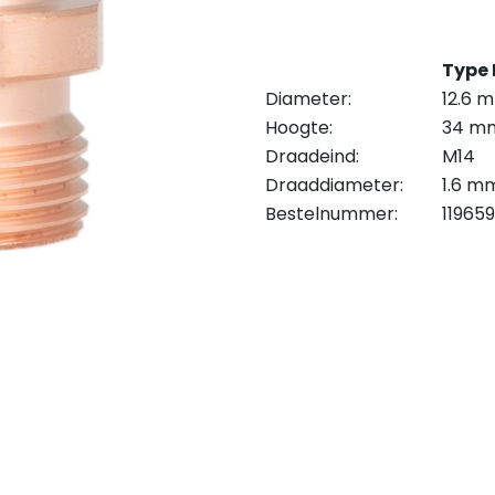
Type 
Diameter:
12.6 
Hoogte:
34 m
Draadeind:
M14
Draaddiameter:
1.6 m
Bestelnummer:
11965