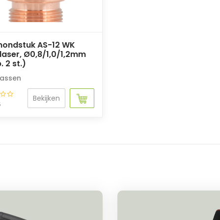
ondstuk AS-12 WK
aser, Ø0,8/1,0/1,2mm
. 2 st.)
lassen
Bekijken
5