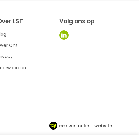
Over LST
Volg ons op
log
ver Ons
rivacy
oorwaarden
een we make it website