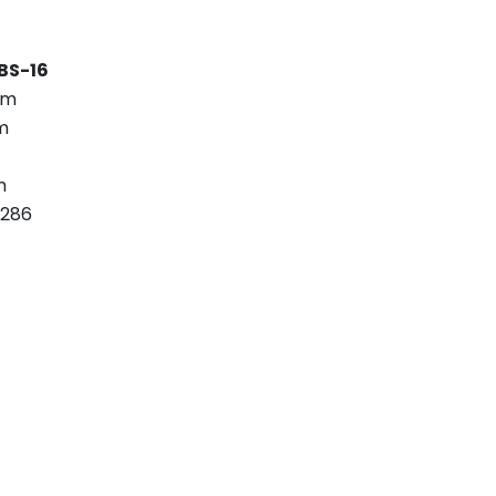
BS-16
mm
m
m
9286