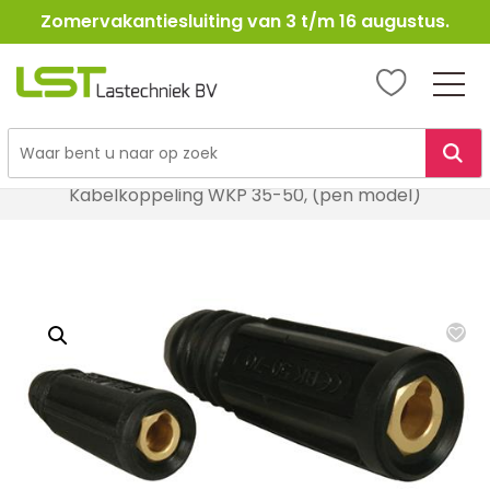
Zomervakantiesluiting van 3 t/m 16 augustus.
LST
Lastechniek
Ga
Home
Lasbenodigheden
Lastoebehoren
naar
Kabelkoppeling WKP 35-50, (pen model)
de
inhoud