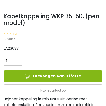
Kabelkoppeling WKP 35-50, (pen
model)
0 van 5
LA23033
Kabelkoppeling
WKP
35-
50,
Toevoegen Aan Offerte
(pen
model)
aantal
Neem contact op
Bajonet koppeling in robuuste uitvoering met
kabelaansluiting. Eenvoudig en zeker, makkelijk in