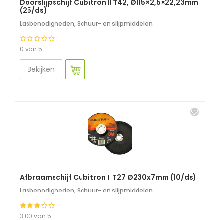
Doorslijpschijf Cubitron II T42, Ø115×2,5×22,23mm
(25/ds)
Lasbenodigheden
,
Schuur- en slijpmiddelen
0 van 5
Bekijken
Afbraamschijf Cubitron II T27 Ø230x7mm (10/ds)
Lasbenodigheden
,
Schuur- en slijpmiddelen
3.00 van 5