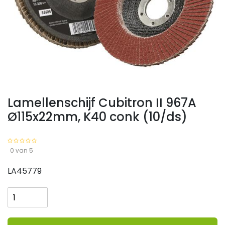
Lamellenschijf Cubitron II 967A
Ø115x22mm, K40 conk (10/ds)
0 van 5
LA45779
Lamellenschijf
Cubitron
II
967A