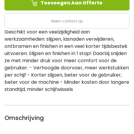
Toevoegen Aan Offerte
Ø115x22mm,
K40
conk
Neem contact op
(10/ds)
Geschikt voor een veelzijdigheid aan
aantal
werkzaamheden: slijpen, lasnaden verwijderen,
ontbramen en finishen in een veel korter tijdsbestek
uitvoeren. Slijpen en finishen in 1 stap! Daarbij snijden
ze met minder druk voor meer comfort voor de
gebruiker. - Verhoogde doorvoer, meer werkstukken
per schijf - Korter slijpen, beter voor de gebruiker,
beter voor de machine - Minder kosten door langere
standtijd, minder schijfwissels
Omschrijving