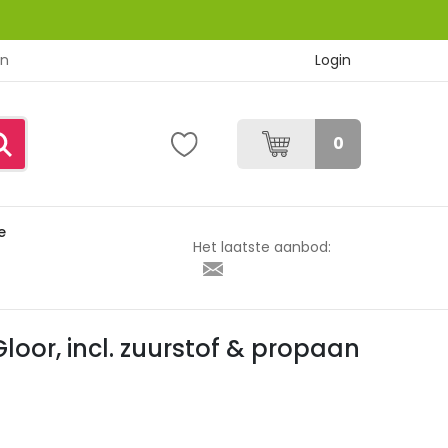
Login
en
0
e
rstof & propaan cilinder
Het laatste aanbod:
loor, incl. zuurstof & propaan