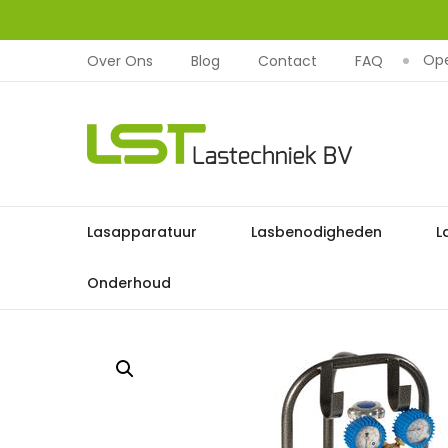
Ope
Over Ons
Blog
Contact
FAQ
LST
Lastechniek
Ga
Lasapparatuur
Lasbenodigheden
L
Home
Lasbenodighed
naar
de
Onderhoud
inhoud