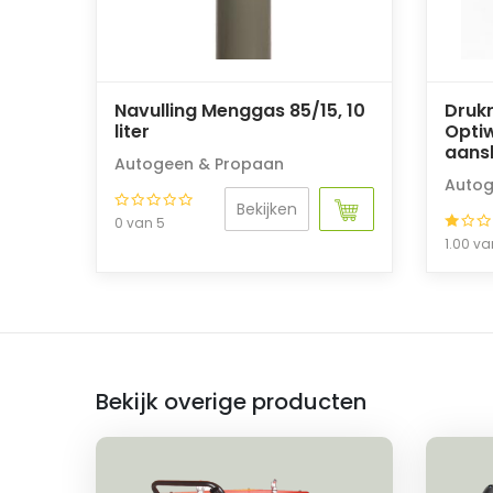
Navulling Menggas 85/15, 10
Druk
liter
Optiw
aansl
Autogeen & Propaan
Autog
Bekijken
0 van 5
1.00 va
Bekijk overige producten