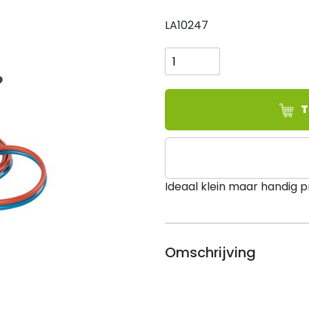
LA10247
Lasset
Propaan
Gloor,
incl.
zuurstof
T
&
propaan
cilinder
aantal
Ideaal klein maar handig p
Omschrijving