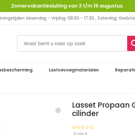
Zomervakantiesluiting van 3 t/m 16 augustus.
ningstijden: Maandag - Vrijdag: 08:00 - 17:30 , Zaterdag: Geslot
asbescherming
Lastoevoegmaterialen
Reparati
Lasset Propaan Gloor, incl. zuu
en
Autogeen & Propaan
Lasset Propaan G
cilinder
0 van 5