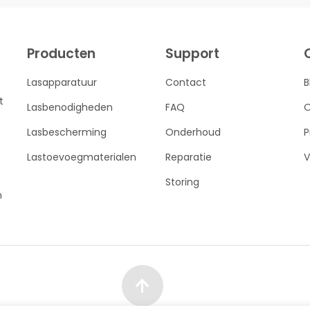
Producten
Support
Lasapparatuur
Contact
B
t
Lasbenodigheden
FAQ
O
Lasbescherming
Onderhoud
P
Lastoevoegmaterialen
Reparatie
V
Storing
n