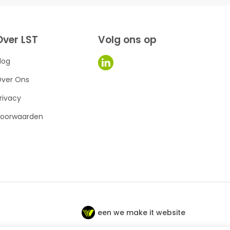
Over LST
Volg ons op
log
ver Ons
rivacy
oorwaarden
een we make it website