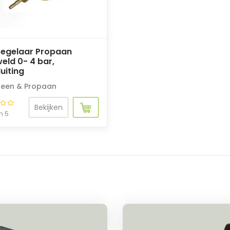
regelaar Propaan
eld 0- 4 bar,
uiting
een & Propaan
Bekijken
n 5