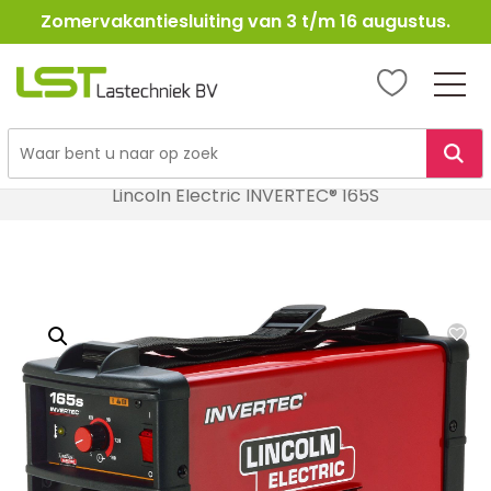
Zomervakantiesluiting van 3 t/m 16 augustus.
LST
Lastechniek
Ga
Home
Lasapparatuur
Elektroden Lasapparatuur
naar
Lincoln Electric INVERTEC® 165S
de
inhoud