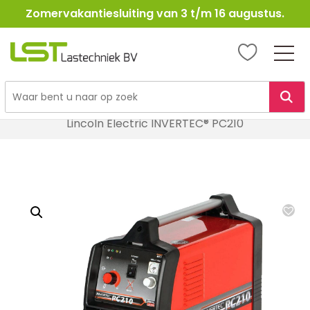
Zomervakantiesluiting van 3 t/m 16 augustus.
LST
Lastechniek
Ga
Home
Lasapparatuur
Plasmasnijders
naar
Lincoln Electric INVERTEC® PC210
de
inhoud