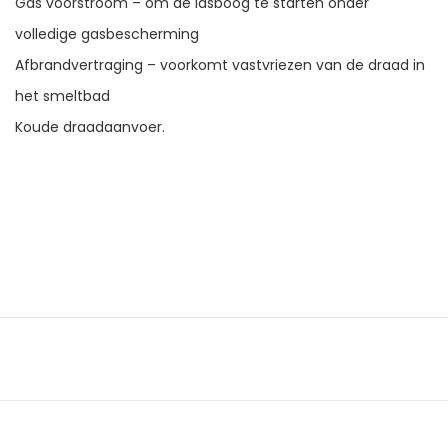
Gas voorstroom – om de lasboog te starten onder
volledige gasbescherming
Afbrandvertraging – voorkomt vastvriezen van de draad in
het smeltbad
Koude draadaanvoer.