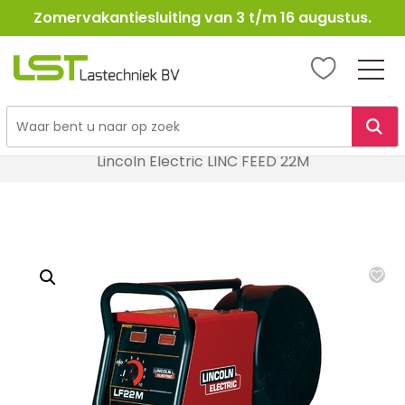
Zomervakantiesluiting van 3 t/m 16 augustus.
LST
Lastechniek
Ga
Home
Lasapparatuur
MIG / MAG Lasapparatuur
naar
Lincoln Electric LINC FEED 22M
de
inhoud