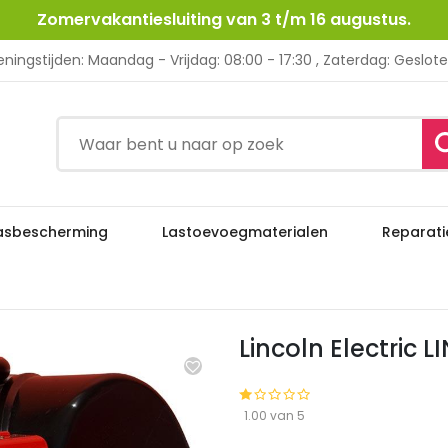
Zomervakantiesluiting van 3 t/m 16 augustus.
ningstijden: Maandag - Vrijdag: 08:00 - 17:30 , Zaterdag: Geslot
asbescherming
Lastoevoegmaterialen
Reparati
Lincoln Electric L
apparatuur
MIG / MAG Lasapparatuur
Lincoln Electric 
1.00 van 5