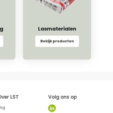
ng
Lasmaterialen
Bekijk producten
Over LST
Volg ons op
log