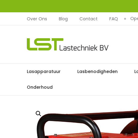
Ope
Over Ons
Blog
Contact
FAQ
LST
Lastechniek
Ga
Lasapparatuur
Lasbenodigheden
L
Home
Las
naar
de
Onderhoud
inhoud