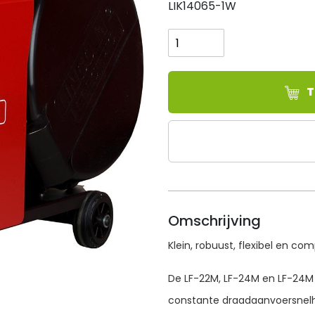
LIK14065-1W
Lincoln
Electric
LINC
FEED
24M
T
aantal
Omschrijving
Klein, robuust, flexibel en co
De LF-22M, LF-24M en LF-24M 
constante draadaanvoersnelhe