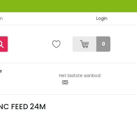
Login
en
0
e
INC FEED 24M
Het laatste aanbod:
LINC FEED 24M