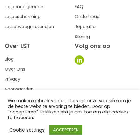
Lasbenodigheden
FAQ
Lasbescherming
Onderhoud
Lastoevoegmaterialen
Reparatie
Storing
Over LST
Volg ons op
Blog
Over Ons
Privacy
Voorwaarden
We maken gebruik van cookies op onze website om je
de beste website ervaring te bieden. Door op
0
een we make it website
''accepteren'' te klikken sta je ons toe om alle cookies
te traceren.
©2026
LST Lastechniek
Cookie settings
ACCEPTEREN