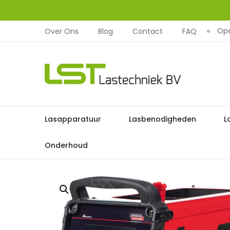
Ope
Over Ons
Blog
Contact
FAQ
LST
Lastechniek
Ga
Lasapparatuur
Lasbenodigheden
L
Home
Lasapparatu
naar
de
Onderhoud
inhoud