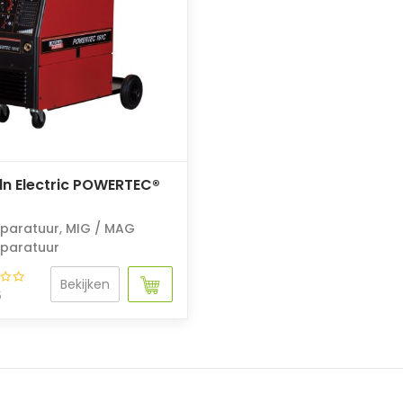
ln Electric POWERTEC®
paratuur
,
MIG / MAG
paratuur
Bekijken
5