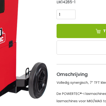
LIK14285-1
Lincoln
Electric
POWERTEC®
I250C
ADVANCED
T
aantal
Omschrijving
Volledig synergisch, 7” TFT k
De POWERTEC®-i lasmachines 
lasmachines voor MIG/MAG to