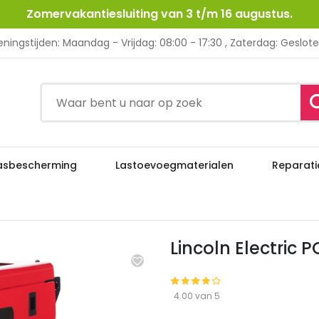
Zomervakantiesluiting van 3 t/m 16 augustus.
ningstijden: Maandag - Vrijdag: 08:00 - 17:30 , Zaterdag: Geslot
asbescherming
Lastoevoegmaterialen
Reparati
Lincoln Electric POWERT
ur
MIG / MAG Lasapparatuur
Lincoln Electri
4.00 van 5