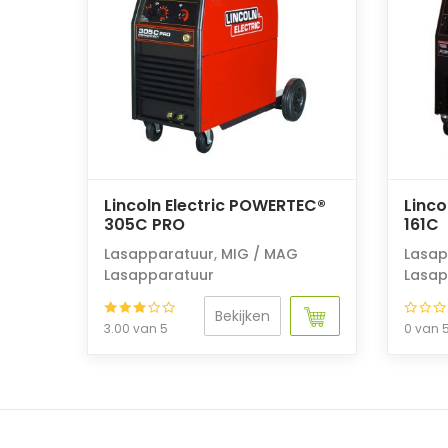
Lincoln Electric POWERTEC®
Linco
305C PRO
161C
Lasapparatuur
,
MIG / MAG
Lasap
Lasapparatuur
Lasap
Bekijken
3.00 van 5
0 van 