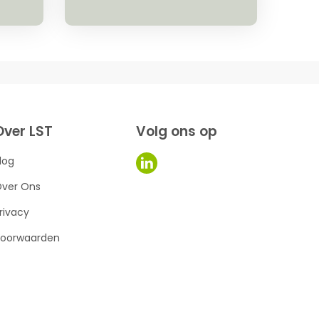
Over LST
Volg ons op
log
ver Ons
rivacy
oorwaarden