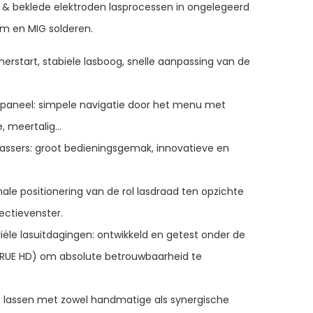
& beklede elektroden lasprocessen in ongelegeerd
ium en MIG solderen.
herstart, stabiele lasboog, snelle aanpassing van de
gspaneel: simpele navigatie door het menu met
e, meertalig…
lassers: groot bedieningsgemak, innovatieve en
le positionering van de rol lasdraad ten opzichte
pectievenster.
riële lasuitdagingen: ontwikkeld en getest onder de
RUE HD) om absolute betrouwbaarheid te
 lassen met zowel handmatige als synergische