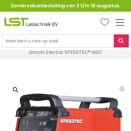
Zomervakantiesluiting van 3 t/m 16 augustus.
LST
Lastechniek
Ga
Home
Lasapparatuur
MIG / MAG Lasapparatuur
naar
Lincoln Electric SPEEDTEC® 180C
de
inhoud