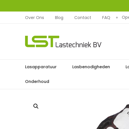
Ope
Over Ons
Blog
Contact
FAQ
LST
Lastechniek
Ga
Lasapparatuur
Lasbenodigheden
L
Home
Lasbescherming
Las
naar
de
Onderhoud
inhoud