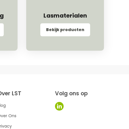
ng
Lasmaterialen
Bekijk producten
Over LST
Volg ons op
log
ver Ons
rivacy