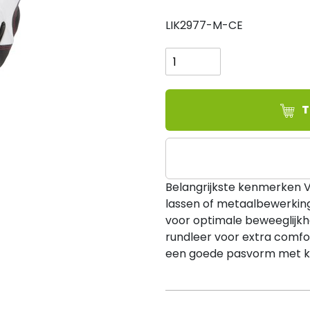
LIK2977-M-CE
Lincoln
Electric
VOLLEDIG
LEREN
STALEN
T
WERKHANDSCHOENEN
-
MEDIUM
aantal
Belangrijkste kenmerken V
lassen of metaalbewerking
voor optimale beweeglijk
rundleer voor extra comfor
een goede pasvorm met kl