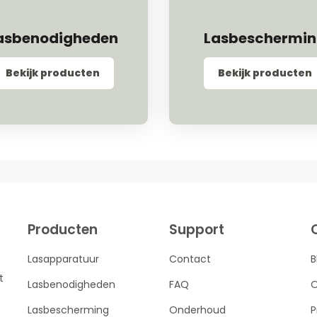
asbenodigheden
Lasbeschermi
Bekijk producten
Bekijk producten
Producten
Support
Lasapparatuur
Contact
B
t
Lasbenodigheden
FAQ
O
Lasbescherming
Onderhoud
P