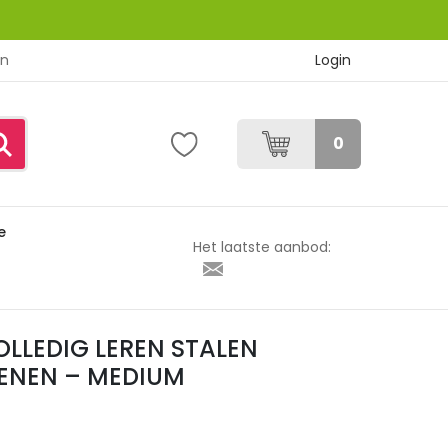
Login
en
0
e
EN WERKHANDSCHOENEN – MEDIUM
Het laatste aanbod:
VOLLEDIG LEREN STALEN
NEN – MEDIUM