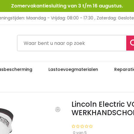
Zomervakantiesluiting van 3 t/m 16 augustus.
ningstijden: Maandag - Vrijdag: 08:00 - 17:30 , Zaterdag: Geslot
asbescherming
Lastoevoegmaterialen
Reparati
Lincoln Electric VOLLEDIG LEREN STAL
handschoenen
Lincoln Electric 
WERKHANDSCHOE
0 van 5