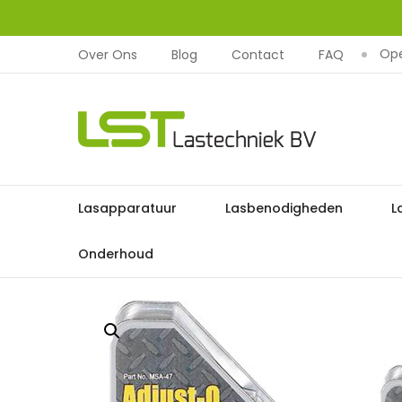
Ope
Over Ons
Blog
Contact
FAQ
LST
Lastechniek
Ga
Lasapparatuur
Lasbenodigheden
L
Home
Lasbenodigheden
naar
de
Onderhoud
inhoud