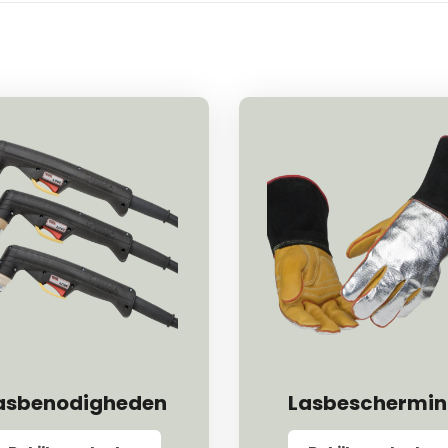
asbenodigheden
Lasbeschermi