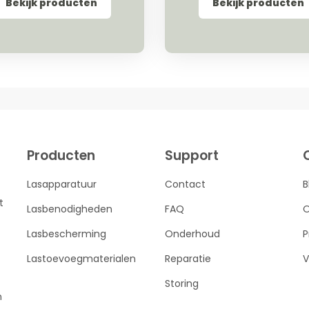
Bekijk producten
Bekijk producten
Producten
Support
Lasapparatuur
Contact
B
t
Lasbenodigheden
FAQ
O
Lasbescherming
Onderhoud
P
Lastoevoegmaterialen
Reparatie
V
Storing
n