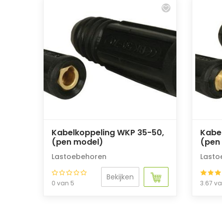
Kabelkoppeling WKP 35-50,
Kabe
(pen model)
(pen
Lastoebehoren
Lasto
Bekijken
0 van 5
3.67 v