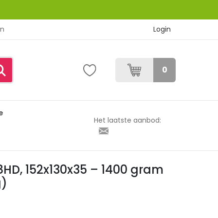
Login
en
0
e
 gram (trekkracht 75 kg)
Het laatste aanbod:
D, 152x130x35 – 1400 gram
g)