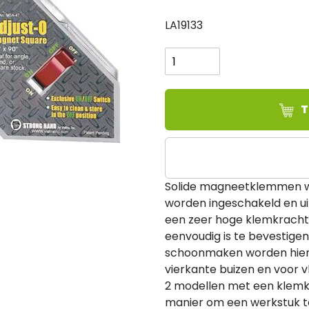
LA19133
Magneet
MSA-
48HD,
152x130x35
-
T
1400
gram
(trekkracht
75
Solide magneetklemmen w
kg)
worden ingeschakeld en uit
aantal
een zeer hoge klemkracht
eenvoudig is te bevestigen
schoonmaken worden hierd
vierkante buizen en voor v
2 modellen met een klemkr
manier om een werkstuk te 