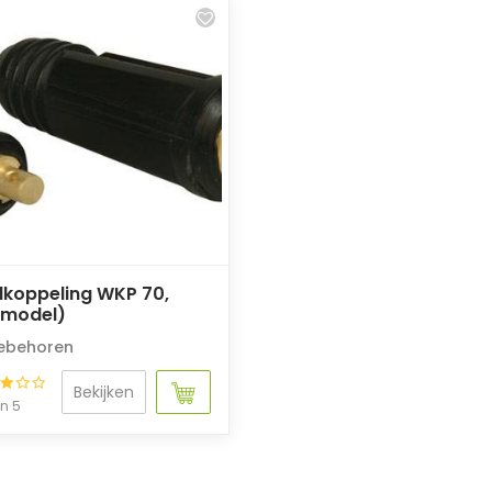
lkoppeling WKP 70,
 model)
ebehoren
Bekijken
an 5