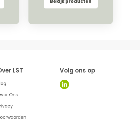
Bekijk producten
Over LST
Volg ons op
log
ver Ons
rivacy
oorwaarden