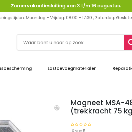
Zomervakantiesluiting van 3 t/m 16 augustus.
ningstijden: Maandag - Vrijdag: 08:00 - 17:30 , Zaterdag: Geslot
asbescherming
Lastoevoegmaterialen
Reparati
Magneet MSA-48HD, 152x130x35 – 1400
Lastoebehoren
Magneet MSA-48H
(trekkracht 75 k
0 van 5