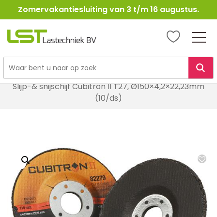
Zomervakantiesluiting van 3 t/m 16 augustus.
LST
Lastechniek
Ga
Home
Lasbenodigheden
Schuur- en slijpmiddelen
naar
Slijp-& snijschijf Cubitron II T27, Ø150×4,2×22,23mm
de
(10/ds)
inhoud