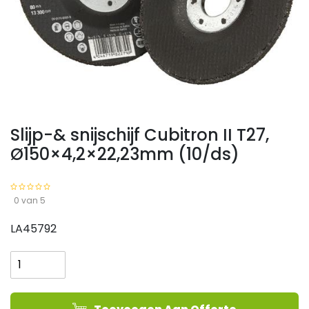
Slijp-& snijschijf Cubitron II T27,
Ø150×4,2×22,23mm (10/ds)
0 van 5
LA45792
Slijp-
&
snijschijf
Cubitron