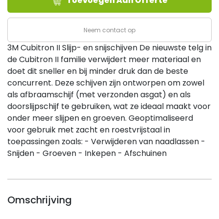
Toevoegen Aan Offerte
II
T27,
Ø150x4,2x22,23mm
Neem contact op
(10/ds)
3M Cubitron II Slijp- en snijschijven De nieuwste telg in
aantal
de Cubitron II familie verwijdert meer materiaal en
doet dit sneller en bij minder druk dan de beste
concurrent. Deze schijven zijn ontworpen om zowel
als afbraamschijf (met verzonden asgat) en als
doorslijpschijf te gebruiken, wat ze ideaal maakt voor
onder meer slijpen en groeven. Geoptimaliseerd
voor gebruik met zacht en roestvrijstaal in
toepassingen zoals: - Verwijderen van naadlassen -
Snijden - Groeven - Inkepen - Afschuinen
Omschrijving