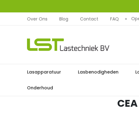
Ope
Over Ons
Blog
Contact
FAQ
LST
Lastechniek
Ga
Lasapparatuur
Lasbenodigheden
L
naar
de
Onderhoud
inhoud
CEA 