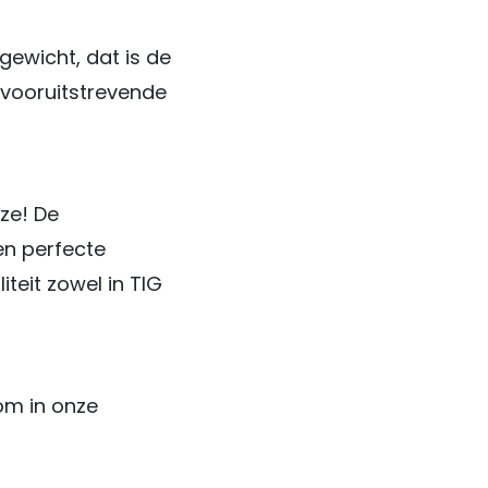
ewicht, dat is de
 vooruitstrevende
uze! De
en perfecte
teit zowel in TIG
kom in onze