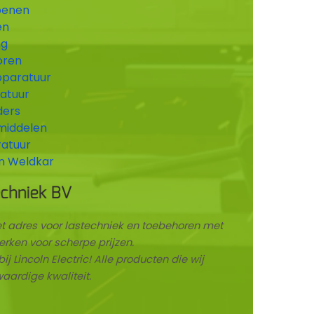
oenen
en
ng
oren
pparatuur
atuur
ders
pmiddelen
ratuur
n Weldkar
 het adres voor lastechniek en toebehoren met
rken voor scherpe prijzen.
ij Lincoln Electric! Alle producten die wij
aardige kwaliteit.