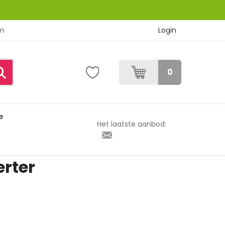
Login
en
0
e
Het laatste aanbod:
erter