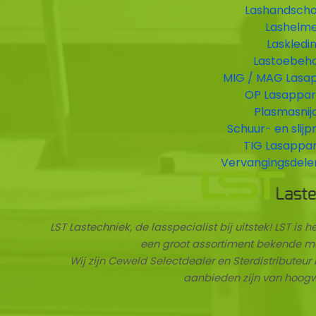
Lashandsch
Lashelm
Laskledi
n
Lastoebeh
MIG / MAG Lasa
OP Lasappar
Plasmasnij
Schuur- en slij
TIG Lasappa
Vervangingsdele
LST Lastechniek, de lasspecialist bij uitstek! LST is
een groot assortiment bekende me
Wij zijn Ceweld Selectdealer en Sterdistributeur b
aanbieden zijn van hoogw