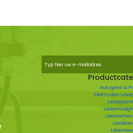
Productcate
Autogeen & P
Elektroden Lasa
Lasappara
Lasbenodig
Lasbescher
e
Lasdiese
Laserlass