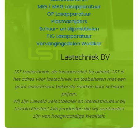
MIG / MAG Lasapparatuur
OP Lasapparatuur
Plasmasnijders
Schuur- en slijpmiddelen
TIG Lasapparatuur
Vervangingsdelen Weldkar
LST Lastechniek, de lasspecialist bij uitstek! LST is
het adres voor lastechniek en toebehoren met een
groot assortiment bekende merken voor scherpe
prijzen.
Wij zijn Ceweld Selectdealer en Sterdistributeur bij
Lincoln Electric! Alle producten die wij aanbieden
zijn van hoogwaardige kwaliteit.