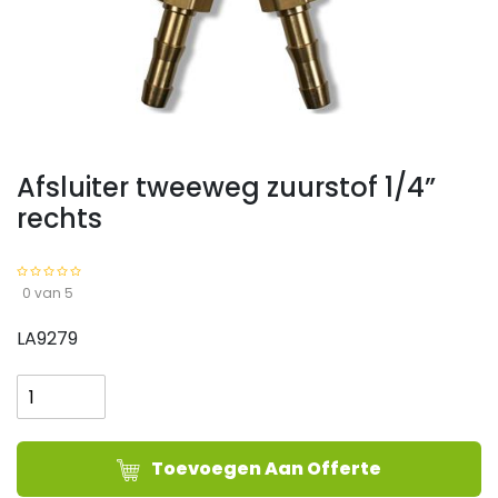
Afsluiter tweeweg zuurstof 1/4”
rechts
0 van 5
LA9279
Afsluiter
tweeweg
zuurstof
1/4''
Toevoegen Aan Offerte
rechts
aantal