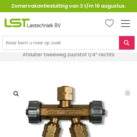
Zomervakantiesluiting van 3 t/m 16 augustus.
LST
Lastechniek
Ga
Home
Lasbenodigheden
Autogeen & Propaan
naar
Afsluiter tweeweg zuurstof 1/4” rechts
de
inhoud