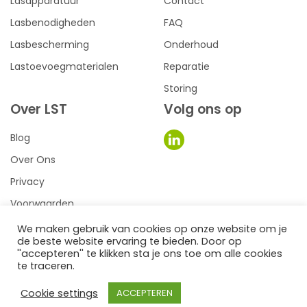
Lasapparatuur
Contact
Lasbenodigheden
FAQ
Lasbescherming
Onderhoud
Lastoevoegmaterialen
Reparatie
Storing
Over LST
Volg ons op
Blog
Over Ons
Privacy
Voorwaarden
We maken gebruik van cookies op onze website om je
de beste website ervaring te bieden. Door op
0
een we make it website
''accepteren'' te klikken sta je ons toe om alle cookies
te traceren.
©2026
LST Lastechniek
Cookie settings
ACCEPTEREN
Filter