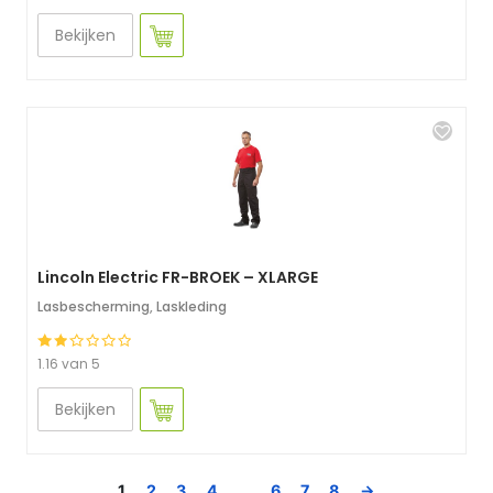
Bekijken
Lincoln Electric FR-BROEK – XLARGE
Lasbescherming
,
Laskleding
1.16 van 5
Bekijken
1
2
3
4
…
6
7
8
→