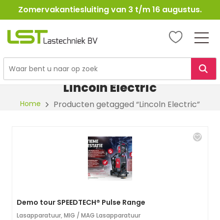
Zomervakantiesluiting van 3 t/m 16 augustus.
LST
Lastechniek
Ga
naar
Lincoln Electric
de
Home
Producten getagged “Lincoln Electric”
inhoud
Demo tour SPEEDTECH® Pulse Range
Lasapparatuur
,
MIG / MAG Lasapparatuur