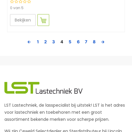
0 van 5
Bekijken
←
1
2
3
4
5
6
7
8
→
LST Lastechniek, de lasspecialist bij uitstek! LST is het adres
voor lastechniek en toebehoren met een groot
assortiment bekende merken voor scherpe prijzen.
Wij zijn Ceweld Selectdealer en Sterdistributeur bij Lincoln