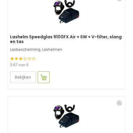
Lashelm Speedglas 9100FX Air + SW + V-filter, slang
en tas
Lasbescherming
,
Lashelmen
2.67 van 5
Bekijken