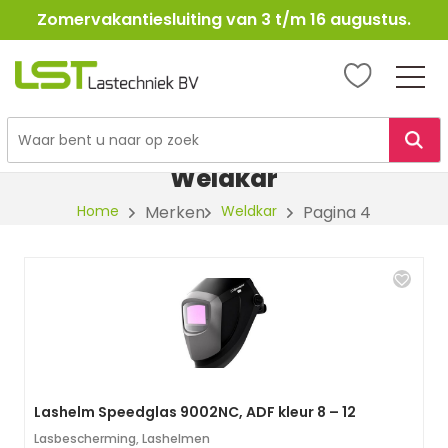
Zomervakantiesluiting van 3 t/m 16 augustus.
LST
Lastechniek
Ga
naar
Weldkar
de
Home
Merken
Weldkar
Pagina 4
inhoud
Lashelm Speedglas 9002NC, ADF kleur 8 – 12
Lasbescherming
,
Lashelmen